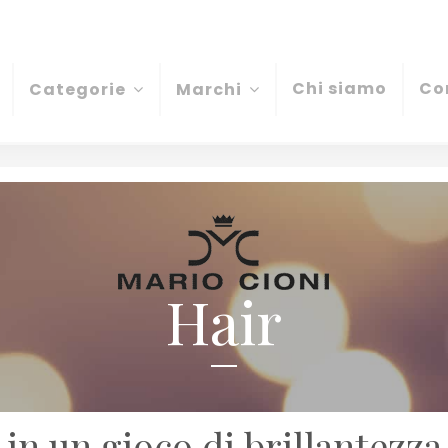
Chi siamo
Co
Categorie
Marchi
Hair
in un gioco di brillantezza