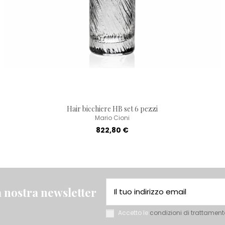
Hair bicchiere HB set 6 pezzi
Mario Cioni
822,80 €
la nostra newsletter
Accetto le
condizioni di trattament