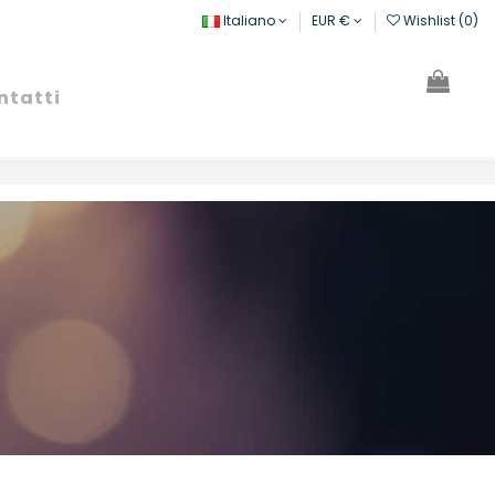
Italiano
EUR €
Wishlist (
0
)
ntatti
Cerca
Registrati
Carrello