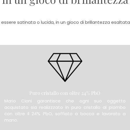
 essere satinata o lucida, in un gioco di brillantezza esaltata
Puro cristallo con oltre 24% PbO
Mario Cioni garantisce che ogni suo oggetto
acquistato sia realizzzato in puro cristallo al piombo
con oltre il 24% PbO, soffiato a bocca e lavorato a
mano.