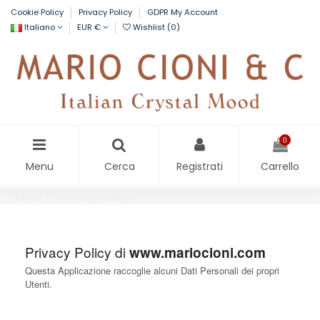
Cookie Policy
Privacy Policy
GDPR My Account
Italiano
EUR €
Wishlist (
0
)
0
Menu
Cerca
Registrati
Carrello
Home
Privacy Policy
Privacy Policy di
www.mariocioni.com
Questa Applicazione raccoglie alcuni Dati Personali dei propri
Utenti.