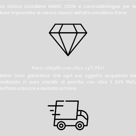
La storica cristalleria MARIO CIONI si contraddistingue per le
linee improntate ai canoni classici dell’alta cristalleria d’arte.
Puro cristallo con oltre 24% PbO
Mario Cioni garantisce che ogni suo oggetto acquistato sia
realizzato in puro cristallo al piombo con oltre il 24% PbO,
soffiato a bocca e lavorato a mano.