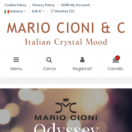
Cookie Policy
Privacy Policy
GDPR My Account
Italiano
EUR €
Wishlist (
0
)
0
Menu
Cerca
Registrati
Carrello
Home
Collezione
Odyssey
Odyssey