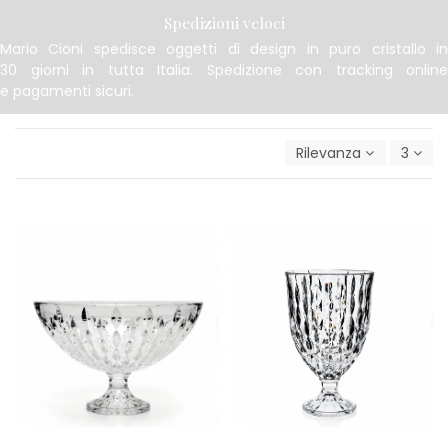
Spedizioni veloci
Mario Cioni spedisce oggetti di design in puro cristallo in
30 giorni in tutta Italia. Spedizione con tracking online
e pagamenti sicuri.
Rilevanza
3