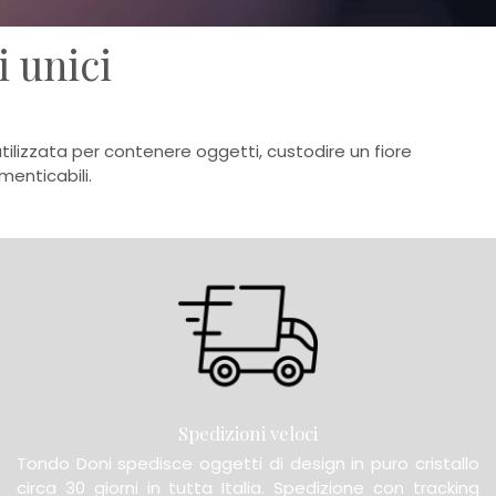
 unici
lizzata per contenere oggetti, custodire un fiore
enticabili.
Spedizioni veloci
Tondo Doni spedisce oggetti di design in puro cristallo
circa 30 giorni in tutta Italia. Spedizione con tracking