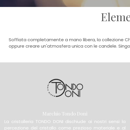
Eleme
Soffiata completamente a mano libera, la collezione Chi
oppure creare un'atmosfera unica con le candele. Singo
Marchio Tondo Doni
La cristalleria TONDO DONI dischiude ai nostri sensi la
percezione del cristallo come prezioso materiale e al