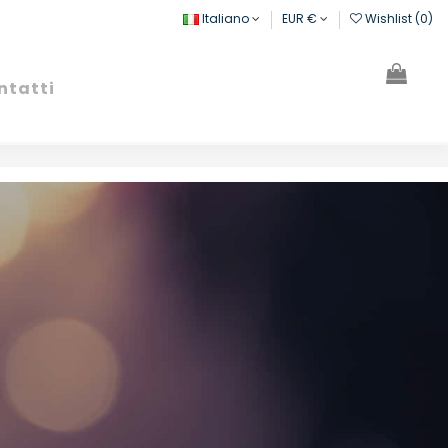
Italiano
EUR €
Wishlist (
0
)
ntatti
Cerca
Registrati
Carrello