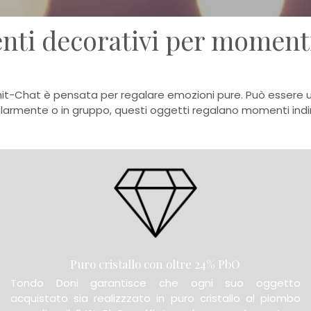
nti decorativi per momenti
t-Chat è pensata per regalare emozioni pure. Può essere uti
larmente o in gruppo, questi oggetti regalano momenti indim
Puro cristallo con oltre 24% PbO
Tondo Doni garantisce che ogni suo oggetto
acquistato sia realizzzato in puro cristallo al piombo