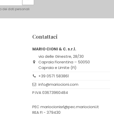
o dei dati personali
Contattaci
MARIO CIONI & C. s.r.l.
via delle Ginestre, 28/30
Capraia Fiorentina – 50050
Capraia e Limite (FI)
+39 0571 583861
info@mariocioni.com
P.IVA 03673960484
PEC
mariocionisrl@pec.mariocioni.it
REA FI - 379430