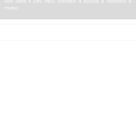
con oltre il 24% PbO, soffiato a bocca e lavorato a
mano.