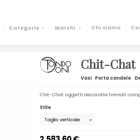
Chi siamo
Co
Categorie
Marchi
Chit-Chat
Vasi
Porta candele
D
Chit-Chat oggetti decorativi formati com
Stile
2.583,60 €