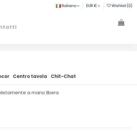
Italiano
EUR €
Wishlist (
0
)
ntatti
Cerca
Registrati
Carrello
ecor
Centro tavola
Chit-Chat
pletamente a mano libera