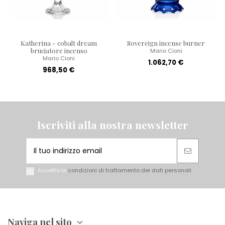
Katherina - cobalt dream
Sovereign incense burner
bruciatore incenso
Mario Cioni
Mario Cioni
1.062,70 €
968,50 €
Iscriviti alla nostra newsletter
Accetto le
condizioni di trattamento dei dati personali
Naviga nel sito