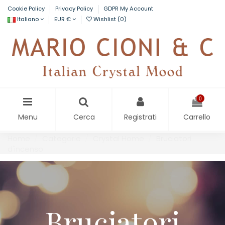
Cookie Policy
Privacy Policy
GDPR My Account
Italiano
EUR €
Wishlist (
0
)
0
Menu
Cerca
Registrati
Carrello
Home
Categorie
Crystal Home
Bruciatori
d'incenso
Bruciatori