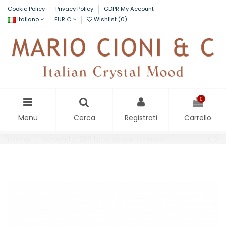
Cookie Policy
Privacy Policy
GDPR My Account
Italiano
EUR €
Wishlist (
0
)
0
Menu
Cerca
Registrati
Carrello
Home
Boswellia 269 bruciatore incenso