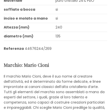
Materiale
puro cristallo 24% PbO
soffiato a bocca
si
inciso e molato a mano
si
Altezza (mm)
240
diametro (mm)
135
Referenza
44676244/269
Marchio: Mario Cioni
Il marchio Mario Cioni, deve il suo nome al creatore
dell’attività, ed è determinato da forme delicate, e linee
improntate ai canoni classici dell’alta cristalleria d’arte.
Tutti gli elementi del marchio sono assemblati a mano da
esperti del settore, i quali, grazie al loro talento e
competenza, sono capaci di costruire creazioni particolari
e impareggiabili. Chi sceglie Mario Cioni predilige la qualità,