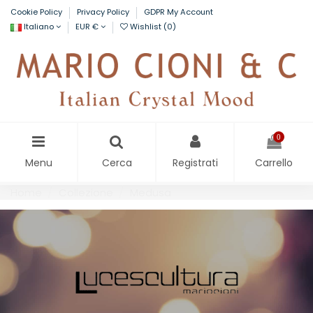
Cookie Policy
Privacy Policy
GDPR My Account
Italiano
EUR €
Wishlist (
0
)
0
Menu
Cerca
Registrati
Carrello
Home
Collezione
Medusa