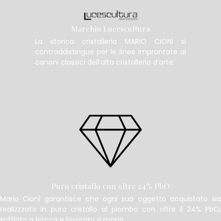
Marchio Lucescultura
La storica cristalleria MARIO CIONI si
contraddistingue per le linee improntate ai
canoni classici dell’alta cristalleria d’arte.
Puro cristallo con oltre 24% PbO
Mario Cioni garantisce che ogni suo oggetto acquistato sia
realizzzato in puro cristallo al piombo con oltre il 24% PbO,
soffiato a bocca e lavorato a mano.