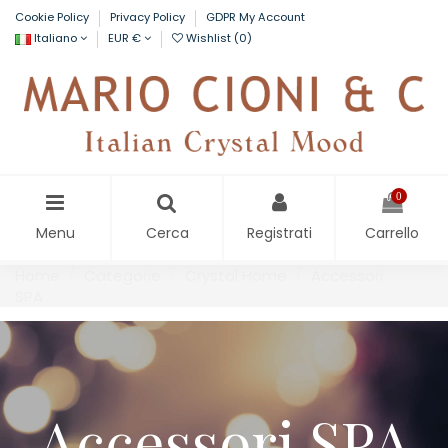
Cookie Policy
Privacy Policy
GDPR My Account
Italiano
EUR €
Wishlist (
0
)
0
Menu
Cerca
Registrati
Carrello
Home
Categorie
Crystal Home
Accessori
SPA
Accessori SPA