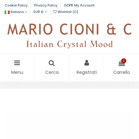
Cookie Policy
Privacy Policy
GDPR My Account
Italiano
EUR €
Wishlist (
0
)
0
Menu
Cerca
Registrati
Carrello
Home
Conifer Scatola quadra