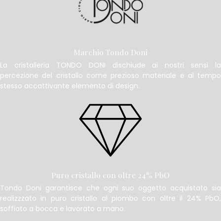
Marchio Tondo Doni
La cristalleria TONDO DONI dischiude ai nostri sensi la
percezione del cristallo come prezioso materiale e al tempo
stesso accattivante elemento di design.
Puro cristallo con oltre 24% PbO
Tondo Doni garantisce che ogni suo oggetto acquistato sia
realizzzato in puro cristallo al piombo con oltre il 24% PbO,
soffiato a bocca e lavorato a mano.