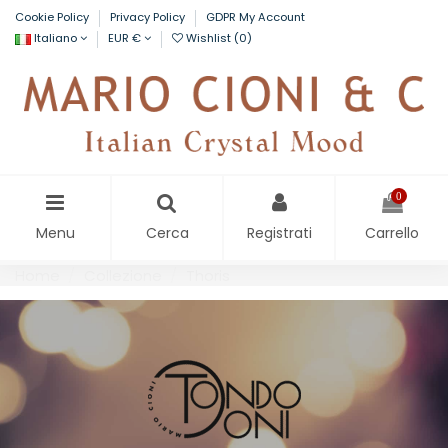
Cookie Policy
Privacy Policy
GDPR My Account
Italiano
EUR €
Wishlist (
0
)
0
Menu
Cerca
Registrati
Carrello
Home
Collezione
Thoris