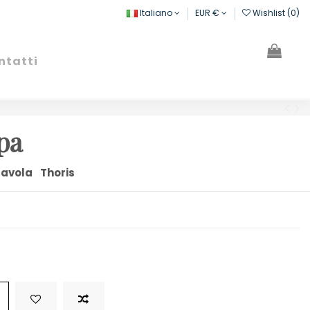
Italiano
EUR €
Wishlist (
0
)
ntatti
Cerca
Registrati
Carrello
pa
tavola
Thoris