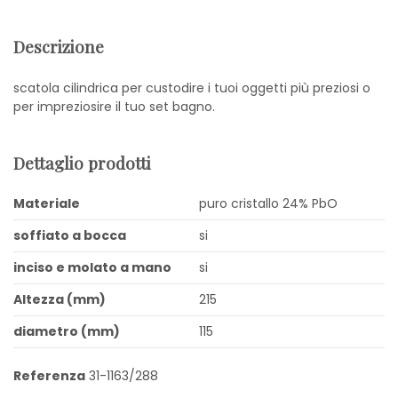
Descrizione
scatola cilindrica per custodire i tuoi oggetti più preziosi o
per impreziosire il tuo set bagno.
Dettaglio prodotti
Materiale
puro cristallo 24% PbO
soffiato a bocca
si
inciso e molato a mano
si
Altezza (mm)
215
diametro (mm)
115
Referenza
31-1163/288