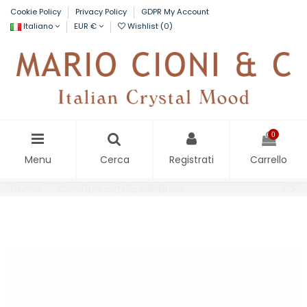
Cookie Policy
Privacy Policy
GDPR My Account
Italiano
EUR €
Wishlist (
0
)
0
Menu
Cerca
Registrati
Carrello
Home
Conifer scatola cilindrica