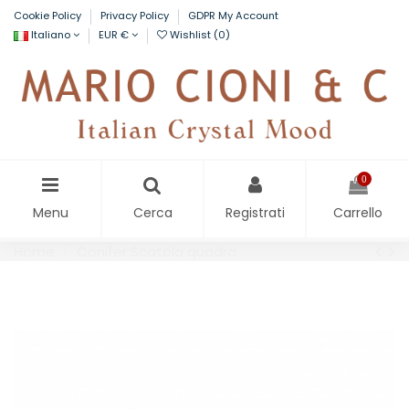
Cookie Policy
Privacy Policy
GDPR My Account
Italiano
EUR €
Wishlist (
0
)
0
Menu
Cerca
Registrati
Carrello
Home
Conifer Scatola quadra