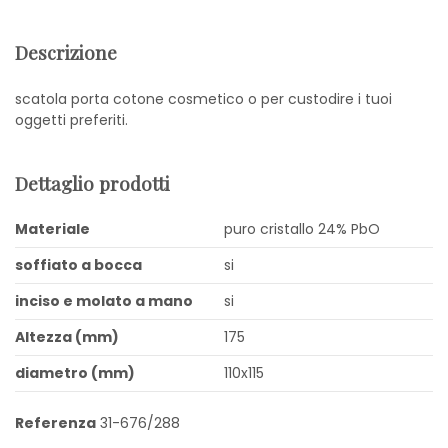
Descrizione
scatola porta cotone cosmetico o per custodire i tuoi
oggetti preferiti.
Dettaglio prodotti
Materiale
puro cristallo 24% PbO
soffiato a bocca
si
inciso e molato a mano
si
Altezza (mm)
175
diametro (mm)
110x115
Referenza
31-676/288