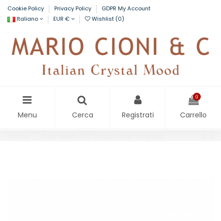
Cookie Policy
Privacy Policy
GDPR My Account
Italiano
EUR €
Wishlist (
0
)
0
Menu
Cerca
Registrati
Carrello
Home
Ayurveda 403 bruciatore incenso