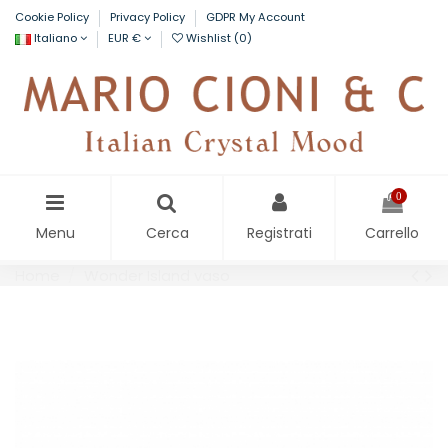
Cookie Policy
Privacy Policy
GDPR My Account
Italiano
EUR €
Wishlist (
0
)
0
Menu
Cerca
Registrati
Carrello
Home
Wonder Island vaso