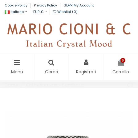
Cookie Policy
Privacy Policy
GDPR My Account
Italiano
EUR €
Wishlist (
0
)
0
Menu
Cerca
Registrati
Carrello
Home
Katherina vaso bombato