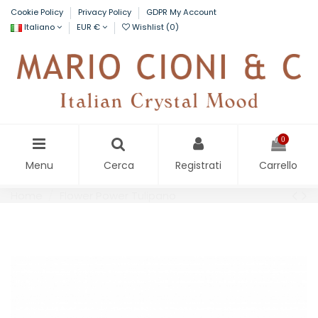
Cookie Policy
Privacy Policy
GDPR My Account
Italiano
EUR €
Wishlist (
0
)
0
Menu
Cerca
Registrati
Carrello
Home
Flower Power Tulipano