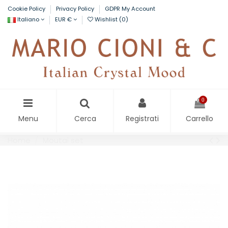
Cookie Policy
Privacy Policy
GDPR My Account
Italiano
EUR €
Wishlist (
0
)
0
Menu
Cerca
Registrati
Carrello
Home
Moutai set