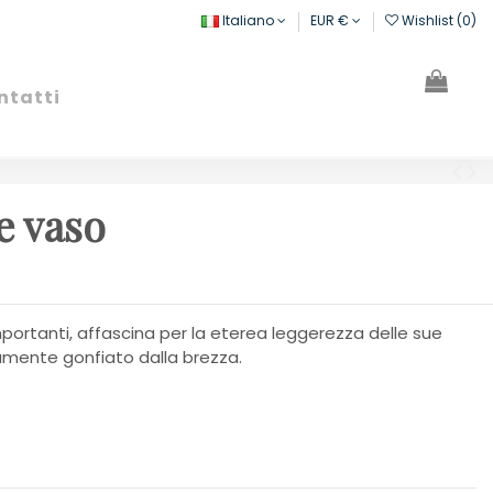
Italiano
EUR €
Wishlist (
0
)
ntatti
Cerca
Registrati
Carrello
e vaso
portanti, affascina per la eterea leggerezza delle sue
amente gonfiato dalla brezza.