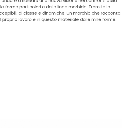
andare a ricreare una nuova visione nei confronti della
alle forme particolari e dalle linee morbide. Tramite la
ccepibili, di classe e dinamiche. Un marchio che racconta
l proprio lavoro e in questo materiale dalle mille forme.