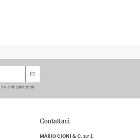
 dei dati personali
Contattaci
MARIO CIONI & C. s.r.l.