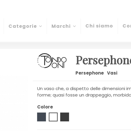
Chi siamo
Co
Categorie
Marchi
Persephon
Persephone
Vasi
Un vaso che, a dispetto delle dimensioni im
forme; quasi fosse un drappeggio, morbid
Colore
Nero
Trasparente
smoke