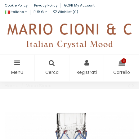
Cookie Policy
Privacy Policy
GDPR My Account
Italiano
EUR €
Wishlist (
0
)
0
Menu
Cerca
Registrati
Carrello
Home
Vaso Sioux