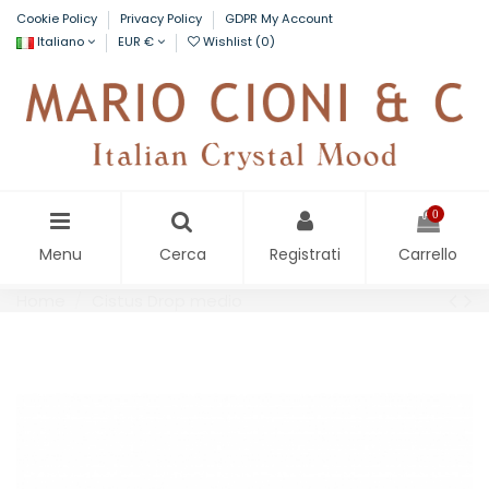
Cookie Policy
Privacy Policy
GDPR My Account
Italiano
EUR €
Wishlist (
0
)
0
Menu
Cerca
Registrati
Carrello
Home
Cistus Drop medio