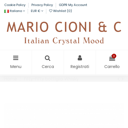
Cookie Policy
Privacy Policy
GDPR My Account
Italiano
EUR €
Wishlist (
0
)
0
Menu
Cerca
Registrati
Carrello
Home
Fifty-Fifty bottiglia Whisky