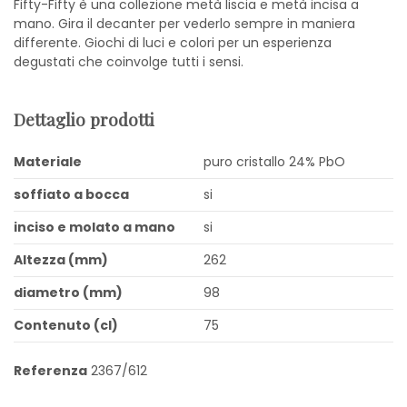
Fifty-Fifty è una collezione metà liscia e metà incisa a
mano. Gira il decanter per vederlo sempre in maniera
differente. Giochi di luci e colori per un esperienza
degustati che coinvolge tutti i sensi.
Dettaglio prodotti
Materiale
puro cristallo 24% PbO
soffiato a bocca
si
inciso e molato a mano
si
Altezza (mm)
262
diametro (mm)
98
Contenuto (cl)
75
Referenza
2367/612