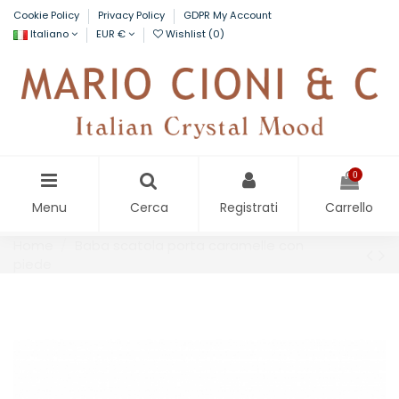
Cookie Policy
Privacy Policy
GDPR My Account
Italiano
EUR €
Wishlist (
0
)
0
Menu
Cerca
Registrati
Carrello
Home
Baba scatola porta caramelle con
piede