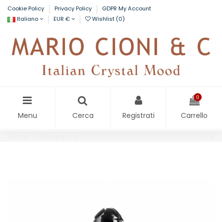
Cookie Policy
Privacy Policy
GDPR My Account
Italiano
EUR €
Wishlist (
0
)
0
Menu
Cerca
Registrati
Carrello
Home
Rhapsody