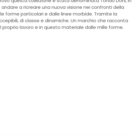
otivo questa collezione è stata denominata Tondo Doni, in
andare a ricreare una nuova visione nei confronti della
alle forme particolari e dalle linee morbide. Tramite la
ccepibili, di classe e dinamiche. Un marchio che racconta
l proprio lavoro e in questo materiale dalle mille forme.