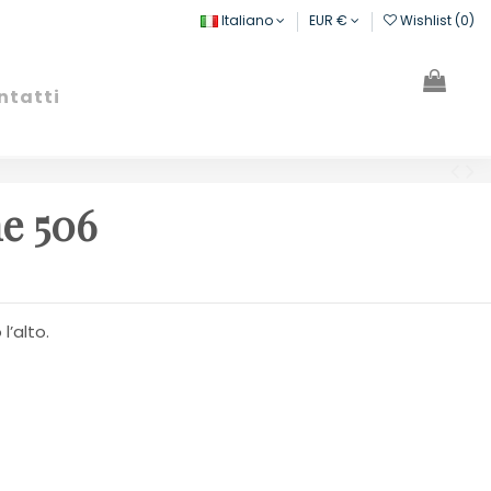
Italiano
EUR €
Wishlist (
0
)
ntatti
Cerca
Registrati
Carrello
ne 506
l’alto.