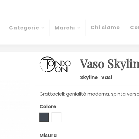
Chi siamo
Co
Categorie
Marchi
Vaso Skyli
Skyline
Vasi
Grattacieli: genialità moderna, spinta verso 
Colore
Nero
Trasparente
Misura