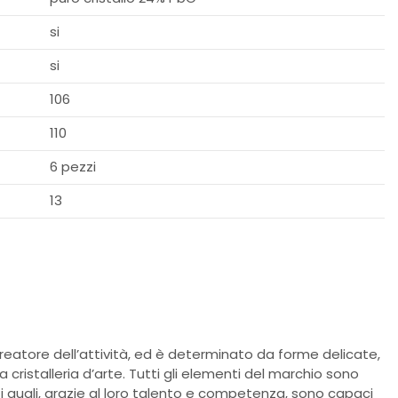
si
si
106
110
6 pezzi
13
creatore dell’attività, ed è determinato da forme delicate,
a cristalleria d’arte. Tutti gli elementi del marchio sono
i quali, grazie al loro talento e competenza, sono capaci