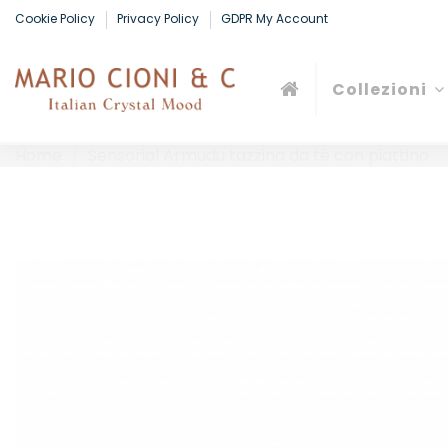
Cookie Policy
Privacy Policy
GDPR My Account
Collezioni
Home
Sensorial Armudu tazzina da tè con piattino